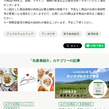
※商品の特性上、規格、デザイン、価格の変更および販売を終了させていただく場合
がございます。
※ご紹介した商品情報や内容は記事公開時の情報です。予告なく商品の仕様や原材料
等が変更になる場合がございますので、お買い上げの際は必ず商品の表示をご確認く
ださい。
※一部限定販売の商品や品切れの場合もございます。予めご了承ください。
アニマルウェルフェア
アンガス牛
東洋食肉販売
榛澤牧場
「
生産者紹介
」カテゴリーの記事
おすすめ商品
レシピ
おすすめ商品
生産者紹介