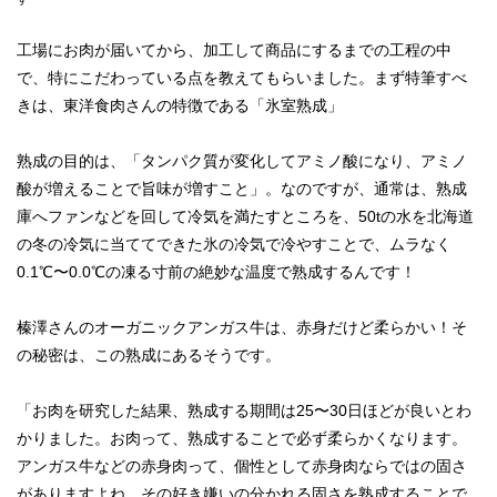
工場にお肉が届いてから、加工して商品にするまでの工程の中
で、特にこだわっている点を教えてもらいました。まず特筆すべ
きは、東洋食肉さんの特徴である「氷室熟成」
熟成の目的は、「タンパク質が変化してアミノ酸になり、アミノ
酸が増えることで旨味が増すこと」。なのですが、通常は、熟成
庫へファンなどを回して冷気を満たすところを、50tの水を北海道
の冬の冷気に当ててできた氷の冷気で冷やすことで、ムラなく
0.1℃〜0.0℃の凍る寸前の絶妙な温度で熟成するんです！
榛澤さんのオーガニックアンガス牛は、赤身だけど柔らかい！そ
の秘密は、この熟成にあるそうです。
「お肉を研究した結果、熟成する期間は25〜30日ほどが良いとわ
かりました。お肉って、熟成することで必ず柔らかくなります。
アンガス牛などの赤身肉って、個性として赤身肉ならではの固さ
がありますよね。その好き嫌いの分かれる固さを熟成することで