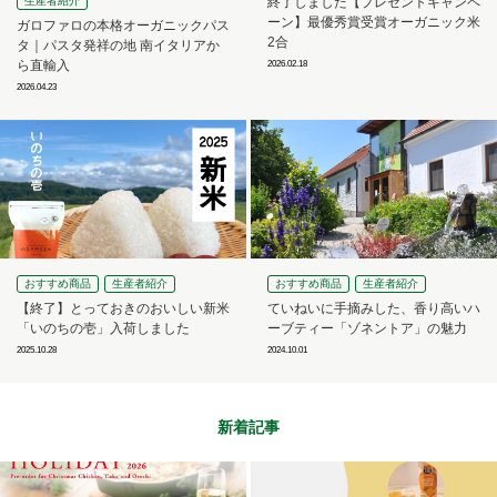
生産者紹介
終了しました【プレゼントキャンペ
ーン】最優秀賞受賞オーガニック米
ガロファロの本格オーガニックパス
2合
タ｜パスタ発祥の地 南イタリアか
ら直輸入
2026.02.18
2026.04.23
おすすめ商品
生産者紹介
おすすめ商品
生産者紹介
【終了】とっておきのおいしい新米
ていねいに手摘みした、香り高いハ
「いのちの壱」入荷しました
ーブティー「ゾネントア」の魅力
2025.10.28
2024.10.01
新着記事